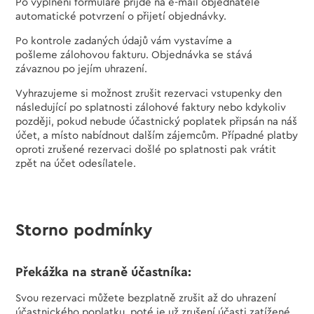
Po vyplnění formuláře přijde na e-mail objednatele
automatické potvrzení o přijetí objednávky.
Po kontrole zadaných údajů vám vystavíme a
pošleme zálohovou fakturu. Objednávka se stává
závaznou po jejím uhrazení.
Vyhrazujeme si možnost zrušit rezervaci vstupenky den
následující po splatnosti zálohové faktury nebo kdykoliv
později, pokud nebude účastnický poplatek připsán na náš
účet, a místo nabídnout dalším zájemcům. Případné platby
oproti zrušené rezervaci došlé po splatnosti pak vrátit
zpět na účet odesílatele.
Storno podmínky
Překážka na straně účastníka:
Svou rezervaci můžete bezplatně zrušit až do uhrazení
účastnického poplatku, poté je už zrušení účasti zatížené