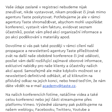
Vaše údaje zaslané v registraci nebudeme nijak
zneužívat, nikde vystavovat, nikam prodávat či jinak mimo
agenturu Taste poskytovat. Potřebujeme je ale v rámci
agentury Taste shromažďovat, abychom mohli uspořádat
konferenci, vystavit vám fakturu, evidovat seznam
účastníků, poslat vám před akcí organizační informace a
po akci poděkování s materiály apod.
Dovolíme si vás pak také později v rámci cílení naší
propagace a newsletterů agentury Taste příležitostně
zvát na další naše obdobné konference či jiné události,
posílat vám další rozšiřující zajímavé oborové informace,
exkluzivní nabídky pro naše klienty a účastníky našich
akcí apod. Samozřejmě ale máte kdykoliv možnost se z
newsletterů definitivně odhlásit, ať už kliknutím na
příslušný odkaz na jejich konci, nebo hned teď tím, že nám
dáte vědět na e-mail
academy@taste.cz
.
Na našich konferencích fotíme, natáčíme videa a také
celou konferenci nebo její části streamujeme přes
platformu Vimeo. Výsledné záznamy pak publikujeme na
našem weblogu, Facebooku, Twitteru, Youtube a