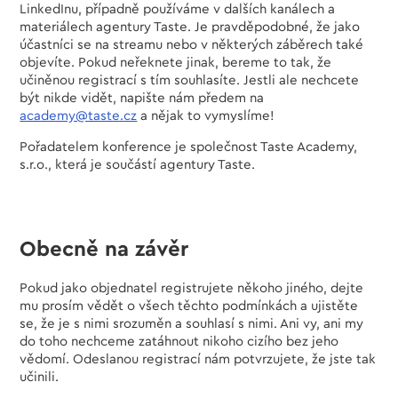
LinkedInu, případně používáme v dalších kanálech a
materiálech agentury Taste. Je pravděpodobné, že jako
účastníci se na streamu nebo v některých záběrech také
objevíte. Pokud neřeknete jinak, bereme to tak, že
učiněnou registrací s tím souhlasíte. Jestli ale nechcete
být nikde vidět, napište nám předem na
academy@taste.cz
a nějak to vymyslíme!
Pořadatelem konference je společnost Taste Academy,
s.r.o., která je součástí agentury Taste.
Obecně na závěr
Pokud jako objednatel registrujete někoho jiného, dejte
mu prosím vědět o všech těchto podmínkách a ujistěte
se, že je s nimi srozuměn a souhlasí s nimi. Ani vy, ani my
do toho nechceme zatáhnout nikoho cizího bez jeho
vědomí. Odeslanou registrací nám potvrzujete, že jste tak
učinili.